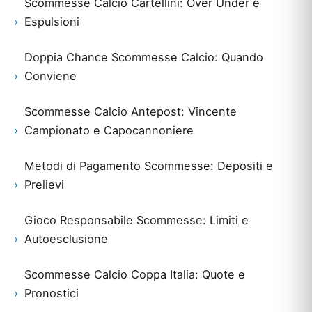
Scommesse Calcio Cartellini: Over Under e
Espulsioni
Doppia Chance Scommesse Calcio: Quando
Conviene
Scommesse Calcio Antepost: Vincente
Campionato e Capocannoniere
Metodi di Pagamento Scommesse: Depositi e
Prelievi
Gioco Responsabile Scommesse: Limiti e
Autoesclusione
Scommesse Calcio Coppa Italia: Quote e
Pronostici