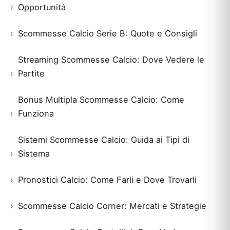
Opportunità
Scommesse Calcio Serie B: Quote e Consigli
Streaming Scommesse Calcio: Dove Vedere le
Partite
Bonus Multipla Scommesse Calcio: Come
Funziona
Sistemi Scommesse Calcio: Guida ai Tipi di
Sistema
Pronostici Calcio: Come Farli e Dove Trovarli
Scommesse Calcio Corner: Mercati e Strategie