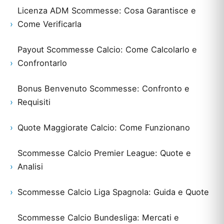
Licenza ADM Scommesse: Cosa Garantisce e
Come Verificarla
Payout Scommesse Calcio: Come Calcolarlo e
Confrontarlo
Bonus Benvenuto Scommesse: Confronto e
Requisiti
Quote Maggiorate Calcio: Come Funzionano
Scommesse Calcio Premier League: Quote e
Analisi
Scommesse Calcio Liga Spagnola: Guida e Quote
Scommesse Calcio Bundesliga: Mercati e