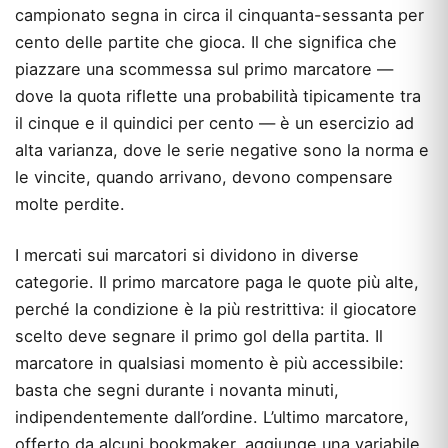
campionato segna in circa il cinquanta-sessanta per
cento delle partite che gioca. Il che significa che
piazzare una scommessa sul primo marcatore —
dove la quota riflette una probabilità tipicamente tra
il cinque e il quindici per cento — è un esercizio ad
alta varianza, dove le serie negative sono la norma e
le vincite, quando arrivano, devono compensare
molte perdite.
I mercati sui marcatori si dividono in diverse
categorie. Il primo marcatore paga le quote più alte,
perché la condizione è la più restrittiva: il giocatore
scelto deve segnare il primo gol della partita. Il
marcatore in qualsiasi momento è più accessibile:
basta che segni durante i novanta minuti,
indipendentemente dall’ordine. L’ultimo marcatore,
offerto da alcuni bookmaker, aggiunge una variabile