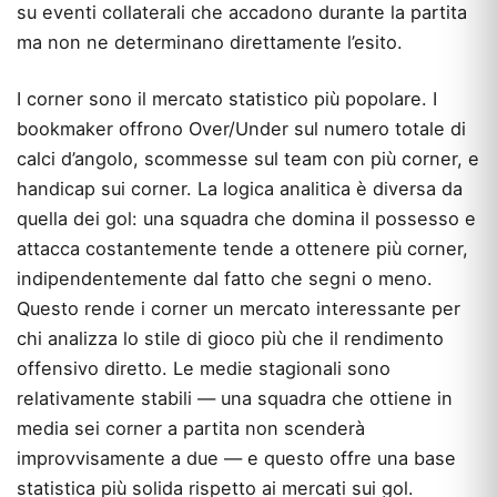
su eventi collaterali che accadono durante la partita
ma non ne determinano direttamente l’esito.
I corner sono il mercato statistico più popolare. I
bookmaker offrono Over/Under sul numero totale di
calci d’angolo, scommesse sul team con più corner, e
handicap sui corner. La logica analitica è diversa da
quella dei gol: una squadra che domina il possesso e
attacca costantemente tende a ottenere più corner,
indipendentemente dal fatto che segni o meno.
Questo rende i corner un mercato interessante per
chi analizza lo stile di gioco più che il rendimento
offensivo diretto. Le medie stagionali sono
relativamente stabili — una squadra che ottiene in
media sei corner a partita non scenderà
improvvisamente a due — e questo offre una base
statistica più solida rispetto ai mercati sui gol.