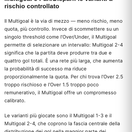
rischio controllato
Il Multigoal è la via di mezzo — meno rischio, meno
quota, più controllo. Invece di scommettere su un
singolo threshold come l’Over/Under, il Multigoal
permette di selezionare un intervallo: Multigoal 2-4
significa che la partita deve produrre tra due e
quattro gol totali. È una rete più larga, che aumenta
la probabilità di successo ma riduce
proporzionalmente la quota. Per chi trova l’Over 2.5
troppo rischioso e l’Over 1.5 troppo poco
remunerativo, il Multigoal offre un compromesso
calibrato.
Le varianti più giocate sono il Multigoal 1-3 e il
Multigoal 2-4, che coprono la fascia centrale della
distribuzione dei gol nella maggior parte dei