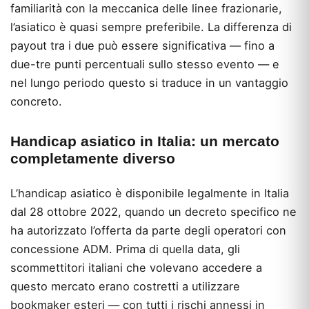
familiarità con la meccanica delle linee frazionarie,
l’asiatico è quasi sempre preferibile. La differenza di
payout tra i due può essere significativa — fino a
due-tre punti percentuali sullo stesso evento — e
nel lungo periodo questo si traduce in un vantaggio
concreto.
Handicap asiatico in Italia: un mercato
completamente diverso
L’handicap asiatico è disponibile legalmente in Italia
dal 28 ottobre 2022, quando un decreto specifico ne
ha autorizzato l’offerta da parte degli operatori con
concessione ADM. Prima di quella data, gli
scommettitori italiani che volevano accedere a
questo mercato erano costretti a utilizzare
bookmaker esteri — con tutti i rischi annessi in