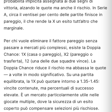
probabilità implicita assegnata ai due segni di
vittoria, alzando le quote ma anche il rischio. In Serie
A, circa il ventisei per cento delle partite finisce in
pareggio, il che rende la X un esito tutt’altro che
marginale.
Per chi vuole eliminare il fattore pareggio senza
passare a mercati più complessi, esiste la Doppia
Chance: 1X (casa o pareggio), X2 (pareggio o
trasferta), 12 (una delle due squadre vince). La
Doppia Chance riduce il rischio ma abbassa le quote
— a volte in modo significativo. Su una partita
equilibrata, la 1X può quotare intorno a 1.35-1.45:
vincite contenute, ma percentuali di successo
elevate. È un mercato particolarmente utile nelle
giocate multiple, dove la sicurezza di un esito
coperto può compensare selezioni più rischiose.