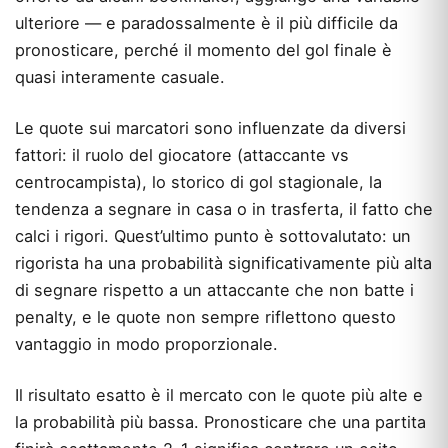
ulteriore — e paradossalmente è il più difficile da
pronosticare, perché il momento del gol finale è
quasi interamente casuale.
Le quote sui marcatori sono influenzate da diversi
fattori: il ruolo del giocatore (attaccante vs
centrocampista), lo storico di gol stagionale, la
tendenza a segnare in casa o in trasferta, il fatto che
calci i rigori. Quest’ultimo punto è sottovalutato: un
rigorista ha una probabilità significativamente più alta
di segnare rispetto a un attaccante che non batte i
penalty, e le quote non sempre riflettono questo
vantaggio in modo proporzionale.
Il risultato esatto è il mercato con le quote più alte e
la probabilità più bassa. Pronosticare che una partita