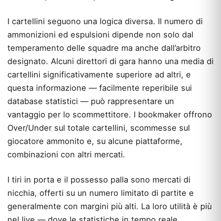
I cartellini seguono una logica diversa. Il numero di
ammonizioni ed espulsioni dipende non solo dal
temperamento delle squadre ma anche dall’arbitro
designato. Alcuni direttori di gara hanno una media di
cartellini significativamente superiore ad altri, e
questa informazione — facilmente reperibile sui
database statistici — può rappresentare un
vantaggio per lo scommettitore. I bookmaker offrono
Over/Under sul totale cartellini, scommesse sul
giocatore ammonito e, su alcune piattaforme,
combinazioni con altri mercati.
I tiri in porta e il possesso palla sono mercati di
nicchia, offerti su un numero limitato di partite e
generalmente con margini più alti. La loro utilità è più
nel live — dove le statistiche in tempo reale