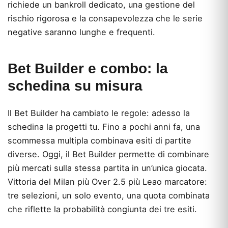
richiede un bankroll dedicato, una gestione del
rischio rigorosa e la consapevolezza che le serie
negative saranno lunghe e frequenti.
Bet Builder e combo: la
schedina su misura
Il Bet Builder ha cambiato le regole: adesso la
schedina la progetti tu. Fino a pochi anni fa, una
scommessa multipla combinava esiti di partite
diverse. Oggi, il Bet Builder permette di combinare
più mercati sulla stessa partita in un’unica giocata.
Vittoria del Milan più Over 2.5 più Leao marcatore:
tre selezioni, un solo evento, una quota combinata
che riflette la probabilità congiunta dei tre esiti.