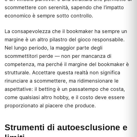
scommettere con serenità, sapendo che l’impatto
economico è sempre sotto controllo.
La consapevolezza che il bookmaker ha sempre un
margine è un altro pilastro del gioco responsabile.
Nel lungo periodo, la maggior parte degli
scommettitori perde — non per mancanza di
competenza, ma perché il margine del bookmaker è
strutturale. Accettare questa realtà non significa
rinunciare a scommettere, ma ridimensionare le
aspettative: il betting è un passatempo che costa,
come qualsiasi altro hobby, e il costo deve essere
proporzionato al piacere che produce.
Strumenti di autoesclusione e