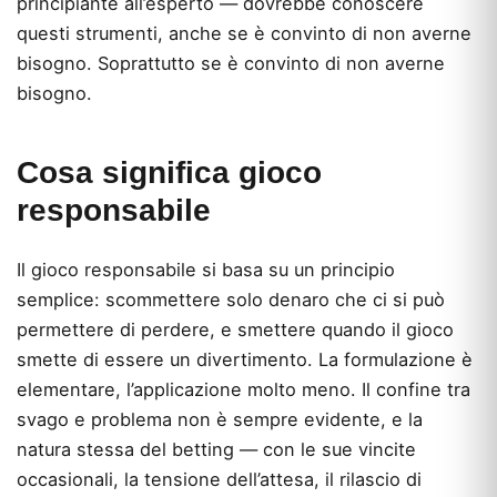
principiante all’esperto — dovrebbe conoscere
questi strumenti, anche se è convinto di non averne
bisogno. Soprattutto se è convinto di non averne
bisogno.
Cosa significa gioco
responsabile
Il gioco responsabile si basa su un principio
semplice: scommettere solo denaro che ci si può
permettere di perdere, e smettere quando il gioco
smette di essere un divertimento. La formulazione è
elementare, l’applicazione molto meno. Il confine tra
svago e problema non è sempre evidente, e la
natura stessa del betting — con le sue vincite
occasionali, la tensione dell’attesa, il rilascio di