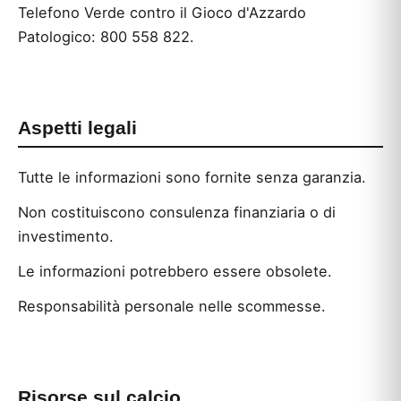
Telefono Verde contro il Gioco d'Azzardo
Patologico: 800 558 822.
Aspetti legali
Tutte le informazioni sono fornite senza garanzia.
Non costituiscono consulenza finanziaria o di
investimento.
Le informazioni potrebbero essere obsolete.
Responsabilità personale nelle scommesse.
Risorse sul calcio