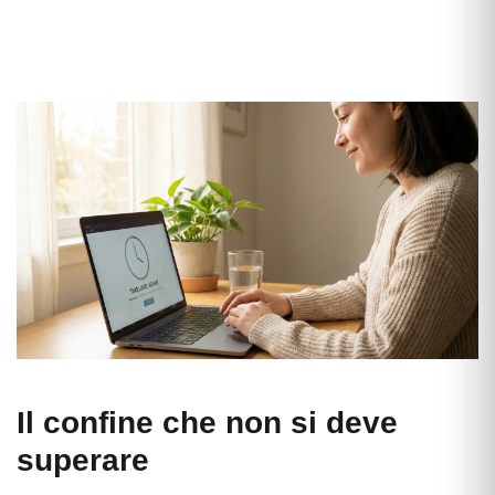
Il confine che non si deve
superare