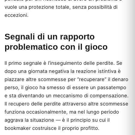
vuole una protezione totale, senza possibilità di
eccezioni.
Segnali di un rapporto
problematico con il gioco
Il primo segnale è l’inseguimento delle perdite. Se
dopo una giornata negativa la reazione istintiva è
piazzare altre scommesse per “recuperare” il denaro
perso, il gioco ha smesso di essere un passatempo
e sta diventando un meccanismo di compensazione.
Il recupero delle perdite attraverso altre scommesse
funziona occasionalmente, ma nel lungo periodo
aggrava la situazione — è il principio su cui il
bookmaker costruisce il proprio profitto.