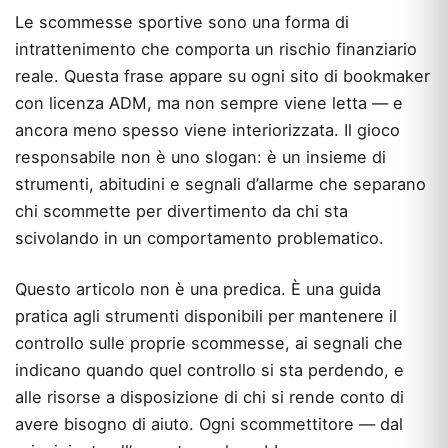
Le scommesse sportive sono una forma di
intrattenimento che comporta un rischio finanziario
reale. Questa frase appare su ogni sito di bookmaker
con licenza ADM, ma non sempre viene letta — e
ancora meno spesso viene interiorizzata. Il gioco
responsabile non è uno slogan: è un insieme di
strumenti, abitudini e segnali d’allarme che separano
chi scommette per divertimento da chi sta
scivolando in un comportamento problematico.
Questo articolo non è una predica. È una guida
pratica agli strumenti disponibili per mantenere il
controllo sulle proprie scommesse, ai segnali che
indicano quando quel controllo si sta perdendo, e
alle risorse a disposizione di chi si rende conto di
avere bisogno di aiuto. Ogni scommettitore — dal