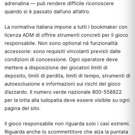
adrenalina — può rendere difficile riconoscere
quando si è passato dall’uno all’altro.
La normativa italiana impone a tutti i bookmaker con
licenza ADM di offrire strumenti concreti per il gioco
responsabile. Non sono optional né funzionalità
accessorie: sono requisiti vincolanti previsti dalle
condizioni di concessione. Ogni operatore deve
mettere a disposizione dei giocatori limiti di
deposito, limiti di perdita, limiti di tempo, strumenti di
autoesclusione e informazioni sui rischi del gioco
d’azzardo. Il numero verde nazionale 800-558822
per la lotta alla ludopatia deve essere visibile su ogni
pagina del sito.
Il gioco responsabile non riguarda solo i casi estremi.
Riguarda anche lo scommettitore che alza la puntata